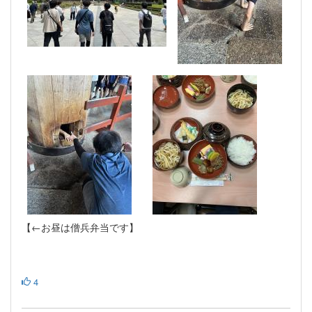
【←お昼は僧兵弁当です】
4