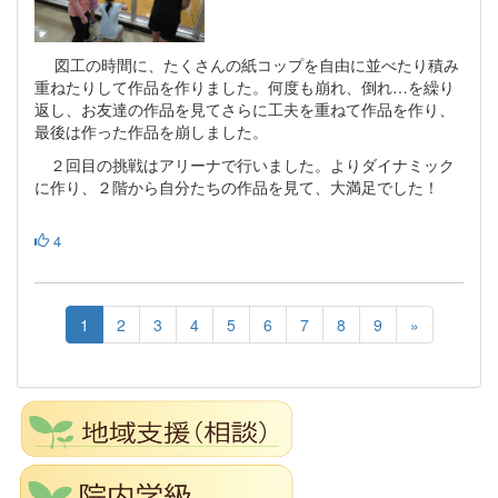
図工の時間に、たくさんの紙コップを自由に並べたり積み
重ねたりして作品を作りました。何度も崩れ、倒れ…を繰り
返し、お友達の作品を見てさらに工夫を重ねて作品を作り、
最後は作った作品を崩しました。
２回目の挑戦はアリーナで行いました。よりダイナミック
に作り、２階から自分たちの作品を見て、大満足でした！
4
1
2
3
4
5
6
7
8
9
»