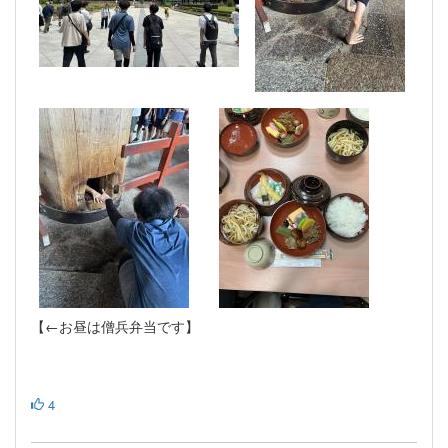
【←お昼は僧兵弁当です】
4