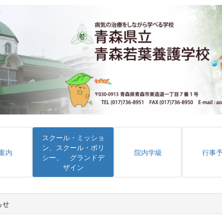
スクール・ミッショ
ン、スクール・ポリ
案内
院内学級
行事
シー、 グランドデ
ザイン
らせ