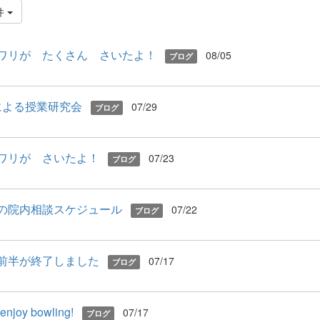
件
ワリが たくさん さいたよ！
08/05
ブログ
による授業研究会
07/29
ブログ
ワリが さいたよ！
07/23
ブログ
の院内相談スケジュール
07/22
ブログ
前半が終了しました
07/17
ブログ
 enjoy bowling!
07/17
ブログ