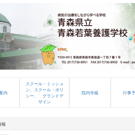
スクール・ミッショ
ン、スクール・ポリ
案内
院内学級
行事
シー、 グランドデ
ザイン
情報