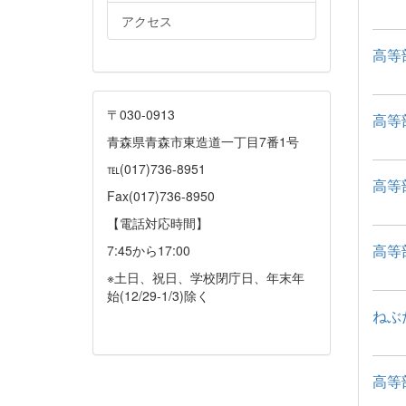
アクセス
高等
〒030-0913
高等
青森県青森市東造道一丁目7番1号
℡(017)736-8951
高等
Fax(017)736-8950
【電話対応時間】
高等
7:45から17:00
※土日、祝日、学校閉庁日、年末年
始(12/29-1/3)除く
ねぶ
高等