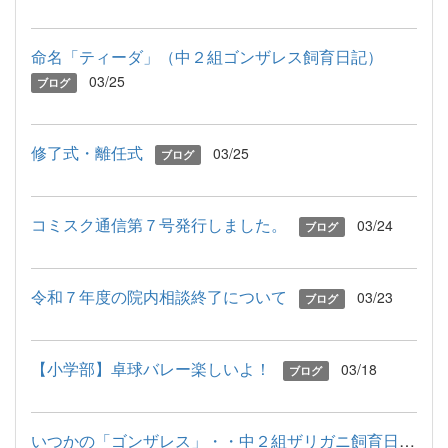
命名「ティーダ」（中２組ゴンザレス飼育日記）
03/25
ブログ
修了式・離任式
03/25
ブログ
コミスク通信第７号発行しました。
03/24
ブログ
令和７年度の院内相談終了について
03/23
ブログ
【小学部】卓球バレー楽しいよ！
03/18
ブログ
いつかの「ゴンザレス」・・中２組ザリガニ飼育日記 後日談