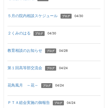
５月の院内相談スケジュール
04/30
ブログ
２くみのはる
04/30
ブログ
教育相談のお知らせ
04/28
ブログ
第１回高等部交流会
04/24
ブログ
花鳥風月 ～花～
04/24
ブログ
ＰＴＡ総会実施の御報告
04/24
ブログ