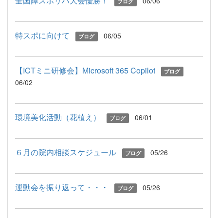
全国障スポリハ大会優勝！
06/06
ブログ
特スポに向けて
06/05
ブログ
【ICTミニ研修会】Microsoft 365 Copilot
ブログ
06/02
環境美化活動（花植え）
06/01
ブログ
６月の院内相談スケジュール
05/26
ブログ
運動会を振り返って・・・
05/26
ブログ